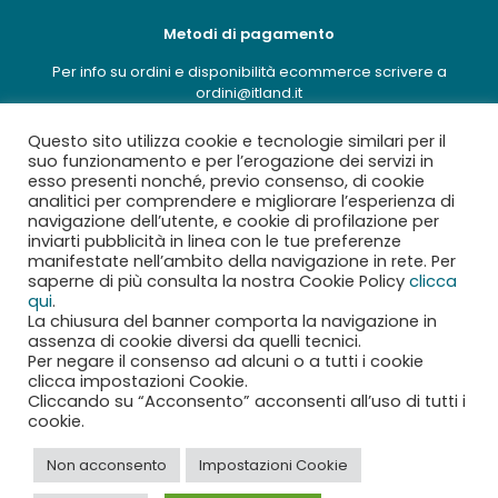
Metodi di pagamento
Per info su ordini e disponibilità ecommerce scrivere a
ordini@itland.it
Questo sito utilizza cookie e tecnologie similari per il
suo funzionamento e per l’erogazione dei servizi in
esso presenti nonché, previo consenso, di cookie
analitici per comprendere e migliorare l’esperienza di
navigazione dell’utente, e cookie di profilazione per
inviarti pubblicità in linea con le tue preferenze
manifestate nell’ambito della navigazione in rete. Per
saperne di più consulta la nostra Cookie Policy
clicca
qui
.
La chiusura del banner comporta la navigazione in
assenza di cookie diversi da quelli tecnici.
Per negare il consenso ad alcuni o a tutti i cookie
clicca impostazioni Cookie.
Cliccando su “Acconsento” acconsenti all’uso di tutti i
© 2022 ITLand | All Rights Reserved | Partita Iva:
cookie.
IT09130391213 |
Privacy policy
|
Cookie policy
|
Termini e
condizioni
|
Condizioni generali
Non acconsento
Impostazioni Cookie